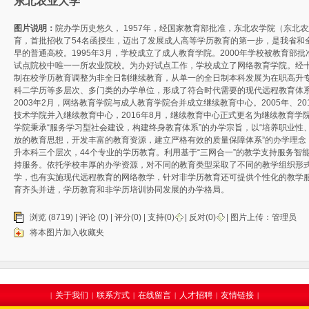
东北农业大学
图片说明：
院办学历史悠久， 1957年，经国家教育部批准，东北农学院（东北
育，首批招收了54名函授生，迈出了发展成人高等学历教育的第一步，是我省和
早的普通高校。1995年3月，学校成立了成人教育学院。2000年学校被教育部
试点院校中唯一一所农业院校。为办好试点工作，学校成立了网络教育学院。经
制在校学历教育调整为非全日制继续教育，从单一的全日制本科发展为在职高升
科二学历等多层次、多门类的办学单位，形成了符合时代需要的现代远程教育体
2003年2月，网络教育学院与成人教育学院合并成立继续教育中心。2005年、2
技术学院并入继续教育中心，2016年8月，继续教育中心正式更名为继续教育学
学院秉承“服务学习型社会建设，构建终身教育体系”的办学宗旨，以“培养职业性
放的教育思想，开发丰富的教育资源，建立严格有效的质量保障体系”的办学理念
升本科三个层次，44个专业的学历教育。利用基于“三网合一”的教学支持服务智
持服务。依托学校丰厚的办学资源，对不同的教育类型采取了不同的教学组织形
学，也有实施现代远程教育的网络教学，针对非学历教育还可提供个性化的教学
育齐头并进，学历教育和非学历培训协同发展的办学格局。
浏览 (8719) |
评论
(0) | 评分(0) |
支持(
0
)
|
反对(
0
)
| 图片上传：
管理员
将本图片加入收藏夹
关于我们
联系方式
在线留言
人才招聘
友情链接
|
|
|
|
|
|