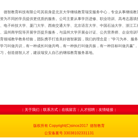
德智教育科技有限公司其前身是北京大学继续教育瑞安服务中心，专业从事继续教
资为不同的学员提供更优质的服务。公司主要从事学历进修、职业培训、高考志愿填
、电子科技大学、厦门大学、西南交通大学、北京语言大学、中国石油大学、浙江工
、温州商学院等开展学历提升服务，与温州大学开展会计证、公共营养师、企业培训
育领域教学教务经验，团队携手打造美好德智家园，我们的理念是：
“学习为本、服
学习叫做共识，有一种成长叫做共鸣，有一种执行叫做共振，有一种目标叫做共赢”
习，创造德智人才，建设瑞安人自己的继续教育服务基地。
关于我们
联系方式
在线留言
人才招聘
友情链接
|
|
|
|
|
|
版权所有 Copyright(C)since2017 德智教育
公安备案号 33038102331131