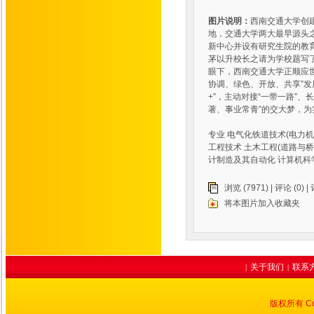
图片说明：
西南交通大学创
地，交通大学两大最早源头之一
新中心并设有研究生院的教
茅以升校长之请为学校题写了
眼下，西南交通大学正顺应
协调、绿色、开放、共享”发
+”，主动对接“一带一路”
著、事业常青”的交大梦，为
专业 电气化铁道技术(电力机
工程技术 土木工程(道路与桥梁
计制造及其自动化 计算机科
浏览 (7971) |
评论
(0) |
将本图片加入收藏夹
关于我们
联系
|
|
版权所有 Cop